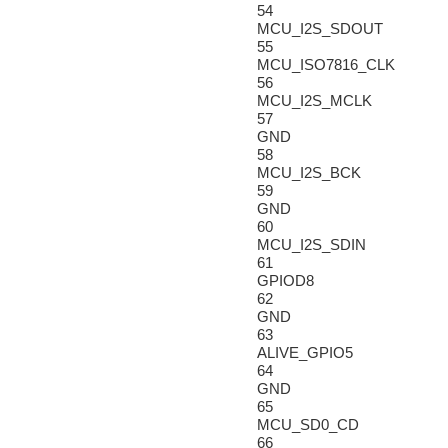
54
MCU_I2S_SDOUT
55
MCU_ISO7816_CLK
56
MCU_I2S_MCLK
57
GND
58
MCU_I2S_BCK
59
GND
60
MCU_I2S_SDIN
61
GPIOD8
62
GND
63
ALIVE_GPIO5
64
GND
65
MCU_SD0_CD
66