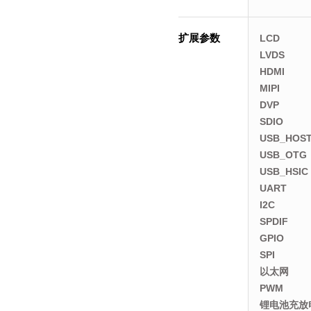
扩展参数
LCD
LVDS
HDMI
MIPI
DVP
SDIO
USB_HOS
USB_OTG
USB_HSIC
UART
I2C
SPDIF
GPIO
SPI
以太网
PWM
锂电池充放