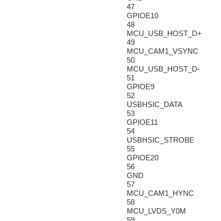
47
GPIOE10
48
MCU_USB_HOST_D+
49
MCU_CAM1_VSYNC
50
MCU_USB_HOST_D-
51
GPIOE9
52
USBHSIC_DATA
53
GPIOE11
54
USBHSIC_STROBE
55
GPIOE20
56
GND
57
MCU_CAM1_HYNC
58
MCU_LVDS_Y0M
59