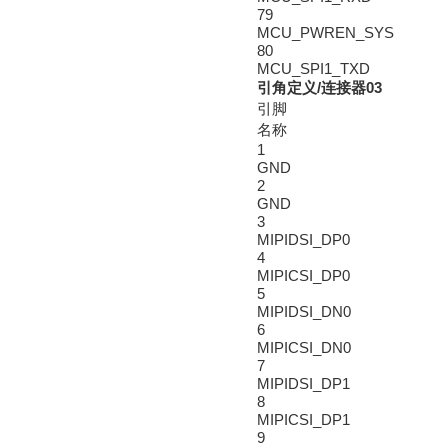
79
MCU_PWREN_SYS
80
MCU_SPI1_TXD
引角定义/连接器03
引脚
名称
1
GND
2
GND
3
MIPIDSI_DP0
4
MIPICSI_DP0
5
MIPIDSI_DN0
6
MIPICSI_DN0
7
MIPIDSI_DP1
8
MIPICSI_DP1
9