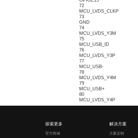
72
MCU_LVDS_CLKP
73
GND
74
MCU_LVDS_Y3M
75
MCU_USB_ID
76
MCU_LVDS_Y3P
77
MCU_USB-
78
MCU_LVDS_Y4M
79
MCU_USB+
80
MCU_LVDS_Y4P
探索更多
解决方案
官方商城
方案定制