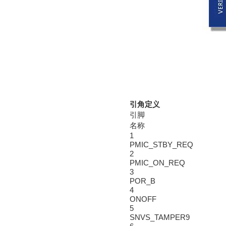
引角定义
引脚
名称
1
PMIC_STBY_REQ
2
PMIC_ON_REQ
3
POR_B
4
ONOFF
5
SNVS_TAMPER9