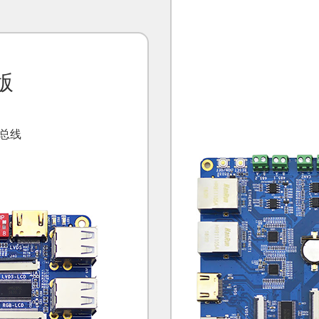
版
N总线