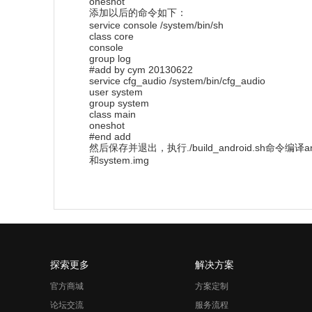
oneshot
添加以后的命令如下：
service console /system/bin/sh
class core
console
group log
#add by cym 20130622
service cfg_audio /system/bin/cfg_audio
user system
group system
class main
oneshot
#end add
然后保存并退出，执行./build_android.sh命令编译an
和system.img
探索更多
解决方案
官方商城
方案定制
论坛交流
服务流程