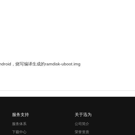
droid，烧写编译生成的ramdisk-uboot.img
服务支持
关于迅为
服务体系
公司简介
下载中心
荣誉资质